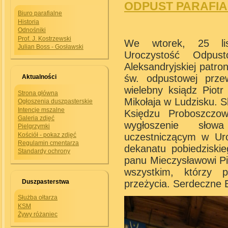
ODPUST PARAFIALN
Biuro parafialne
Historia
Odnośniki
Prof. J. Kostrzewski
We wtorek, 25 lis
Julian Boss - Gosławski
Uroczystość Odpus
Aleksandryjskiej patron
św. odpustowej prze
Aktualności
wielebny ksiądz Piotr
Strona główna
Mikołaja w Ludzisku. 
Ogłoszenia duszpasterskie
Intencje mszalne
Księdzu Proboszczo
Galeria zdjęć
wygłoszenie sło
Pielgrzymki
uczestniczącym w Ur
Kościół - pokaz zdjęć
Regulamin cmentarza
dekanatu pobiedziskieg
Standardy ochrony
panu Mieczysławowi Pi
wszystkim, którzy p
przeżycia. Serdeczne 
Duszpasterstwa
Służba ołtarza
KSM
Żywy różaniec