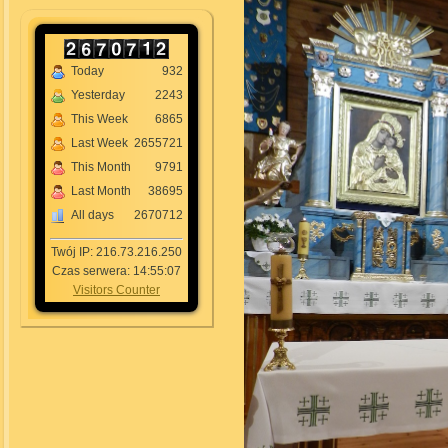
Today
932
Yesterday
2243
This Week
6865
Last Week
2655721
This Month
9791
Last Month
38695
All days
2670712
Twój IP: 216.73.216.250
Czas serwera: 14:55:07
Visitors Counter