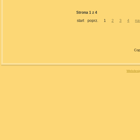
Strona 1 z 4
start
poprz.
1
2
3
4
nas
Cop
Webdesig