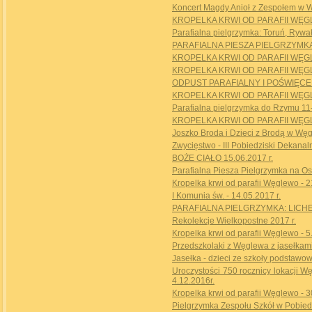
Koncert Magdy Anioł z Zespołem w W
KROPELKA KRWI OD PARAFII WĘGLE
Parafialna pielgrzymka: Toruń, Rywał
PARAFIALNA PIESZA PIELGRZYMKA 
KROPELKA KRWI OD PARAFII WĘGLE
KROPELKA KRWI OD PARAFII WĘGLE
ODPUST PARAFIALNY I POŚWIĘCENI
KROPELKA KRWI OD PARAFII WĘGLE
Parafialna pielgrzymka do Rzymu 11-
KROPELKA KRWI OD PARAFII WĘGLE
Joszko Broda i Dzieci z Brodą w Węg
Zwycięstwo - III Pobiedziski Dekanaln
BOŻE CIAŁO 15.06.2017 r.
Parafialna Piesza Pielgrzymka na Os
Kropelka krwi od parafii Węglewo - 2
I Komunia św. - 14.05.2017 r.
PARAFIALNA PIELGRZYMKA: LICHEŃ
Rekolekcje Wielkopostne 2017 r.
Kropelka krwi od parafii Węglewo - 5
Przedszkolaki z Węglewa z jasełkami
Jasełka - dzieci ze szkoły podstawo
Uroczystości 750 rocznicy lokacji Wę
4.12.2016r.
Kropelka krwi od parafii Węglewo - 3
Pielgrzymka Zespołu Szkół w Pobiedzi