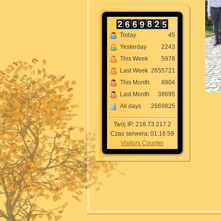
Today
45
Yesterday
2243
This Week
5978
Last Week
2655721
This Month
8904
Last Month
38695
All days
2669825
Twój IP: 216.73.217.2
Czas serwera: 01:16:59
Visitors Counter