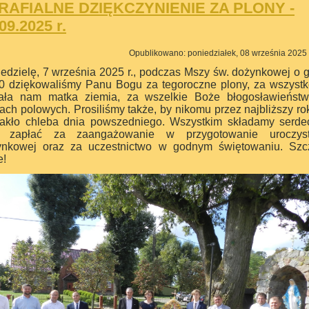
RAFIALNE DZIĘKCZYNIENIE ZA PLONY -
09.2025 r.
Opublikowano: poniedziałek, 08 września 2025
edzielę, 7 września 2025 r., podczas Mszy św. dożynkowej o 
0 dziękowaliśmy Panu Bogu za tegoroczne plony, za wszystk
ała nam matka ziemia, za wszelkie Boże błogosławieńst
ach polowych. Prosiliśmy także, by nikomu przez najbliższy ro
rakło chleba dnia powszedniego. Wszystkim składamy serde
 zapłać za zaangażowanie w przygotowanie uroczyst
ynkowej oraz za uczestnictwo w godnym świętowaniu. Szc
e!