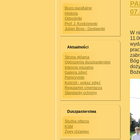
PA
Biuro parafialne
07.
Historia
Odnośniki
Prof. J. Kostrzewski
Julian Boss - Gosławski
W ni
11.0
wyd
Aktualności
prac
zab
Strona główna
Bóg
Ogłoszenia duszpasterskie
doż
Intencje mszalne
Boż
Galeria zdjęć
Pielgrzymki
Kościół - pokaz zdjęć
Regulamin cmentarza
Standardy ochrony
Duszpasterstwa
Służba ołtarza
KSM
Żywy różaniec