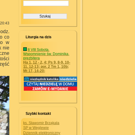
 20:43
godz.
o co
Liturgia na dzis
wo w
k nie
8 VIII Sobota.
czne
Wspomnienie św. Dominika,
ości
prezbitera
Ha 1, 12 - 2, 4; Ps 9, 8-9. 10-
zęść
11. 12-13; por. 2 Tm 1, 10b;
Mt 17, 14-20;
Szybki kontakt
ks. Sławomir Brząkała
SP w Węglewie
Dziennik elektroniczny