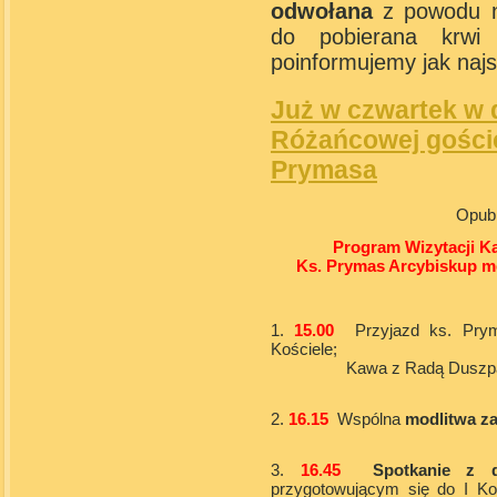
odwołana
z powodu ni
do pobierana krwi
poinformujemy jak najs
Już w czwartek w 
Różańcowej gości
Prymasa
Opubl
Program Wizytacji Ka
Ks. Prymas Arcybiskup me
1.
15.00
Przyjazd ks. Pr
Kościele;
Kawa z Radą Duszpastersk
2.
16.15
Wspólna
modlitwa z
3.
16.45
Spotkanie z d
przygotowującym się do I Ko