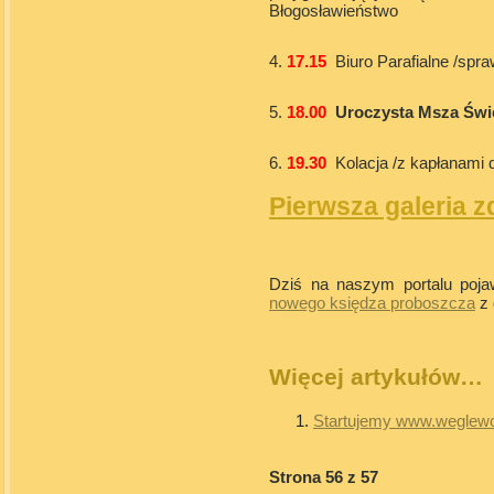
Błogosławieństwo
4.
17.15
Biuro Parafialne /spr
5.
18.00
Uroczysta Msza Świ
6.
19.30
Kolacja /z kapłanami 
Pierwsza galeria z
Dziś na naszym portalu poja
nowego księdza proboszcza
z 
Więcej artykułów…
Startujemy www.weglewo
Strona 56 z 57