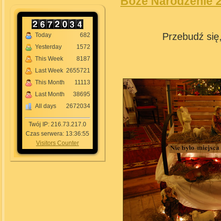
Boże Narodzenie 
Przebudź się,
Today
682
Yesterday
1572
This Week
8187
Last Week
2655721
This Month
11113
Last Month
38695
All days
2672034
Twój IP: 216.73.217.0
Czas serwera: 13:36:55
Visitors Counter