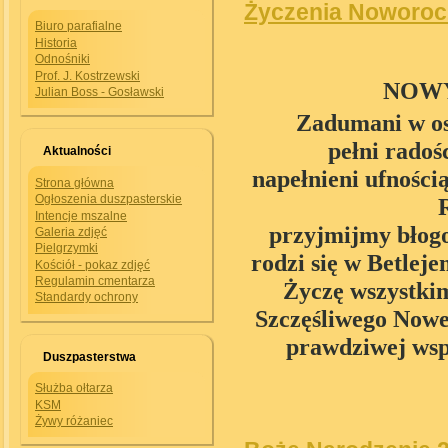
Życzenia Noworocz
Biuro parafialne
Historia
Odnośniki
Prof. J. Kostrzewski
NOWY
Julian Boss - Gosławski
Zadumani w ost
pełni radoś
Aktualności
napełnieni ufności
Strona główna
Ogłoszenia duszpasterskie
Intencje mszalne
przyjmijmy błogo
Galeria zdjęć
Pielgrzymki
rodzi się w Betleje
Kościół - pokaz zdjęć
Regulamin cmentarza
Życzę wszystki
Standardy ochrony
Szczęśliwego Nowe
prawdziwej wsp
Duszpasterstwa
Służba ołtarza
KSM
Żywy różaniec