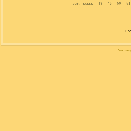
start
poprz.
48
49
50
51
Cop
Webdesig